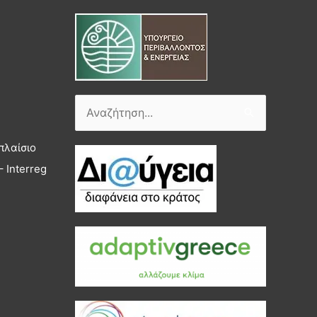
Αναζήτηση
για:
πλαίσιο
 Interreg