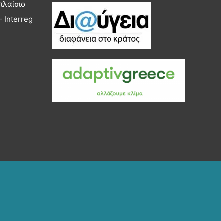
πλαίσιο
 Interreg