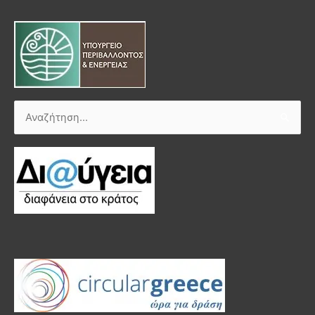
Αναζήτηση
για: