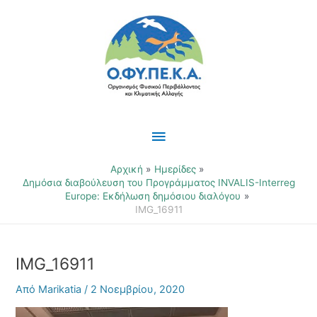
Μετάβαση
Κύριο
στο
περιεχόμενο
Μενού
Αρχική
Ημερίδες
Δημόσια διαβούλευση του Προγράμματος INVALIS-Interreg
Europe: Εκδήλωση δημόσιου διαλόγου
IMG_16911
IMG_16911
Από
Marikatia
/
2 Νοεμβρίου, 2020