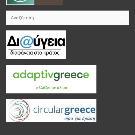
Αναζήτηση
για: