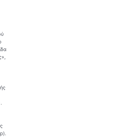
ού
ο
ίδα
ς»,
κής
.
ης
p).