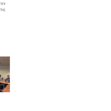
τον
τις