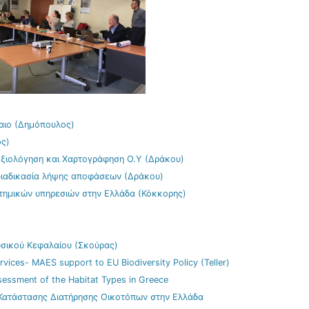
αιο (Δημόπουλος)
ος)
 Αξιολόγηση και Χαρτογράφηση Ο.Υ (Δράκου)
 διαδικασία λήψης αποφάσεων (Δράκου)
στημικών υπηρεσιών στην Ελλάδα (Κόκκορης)
υσικού Κεφαλαίου (Σκούρας)
ices- MAES support to EU Biodiversity Policy (Teller)
essment of the Habitat Types in Greece
Κατάστασης Διατήρησης Οικοτόπων στην Ελλάδα