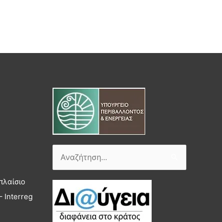
Αναζήτηση
για:
πλαίσιο
 Interreg