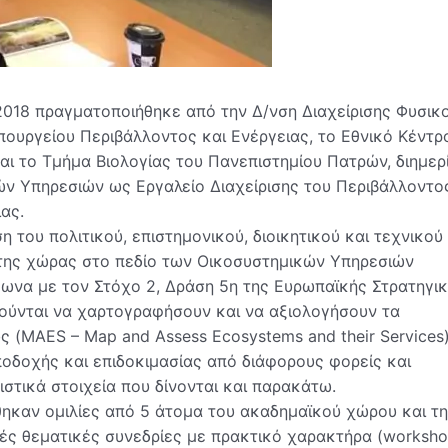
2018 πραγματοποιήθηκε από την Δ/νση Διαχείρισης Φυσικ
πουργείου Περιβάλλοντος και Ενέργειας, το Εθνικό Κέντρ
ι το Τμήμα Βιολογίας του Πανεπιστημίου Πατρών, διημερ
ν Υπηρεσιών ως Εργαλείο Διαχείρισης του Περιβάλλοντο
ας.
 του πολιτικού, επιστημονικού, διοικητικού και τεχνικού
ης χώρας στο πεδίο των Οικοσυστημικών Υπηρεσιών
μφωνα με τον Στόχο 2, Δράση 5η της Ευρωπαϊκής Στρατηγι
λούνται να χαρτογραφήσουν και να αξιολογήσουν τα
ς (MAES – Map and Assess Ecosystems and their Services)
αποδοχής και επιδοκιμασίας από διάφορους φορείς και
ιστικά στοιχεία που δίνονται και παρακάτω.
θηκαν ομιλίες από 5 άτομα του ακαδημαϊκού χώρου και τ
κές θεματικές συνεδρίες με πρακτικό χαρακτήρα (worksho