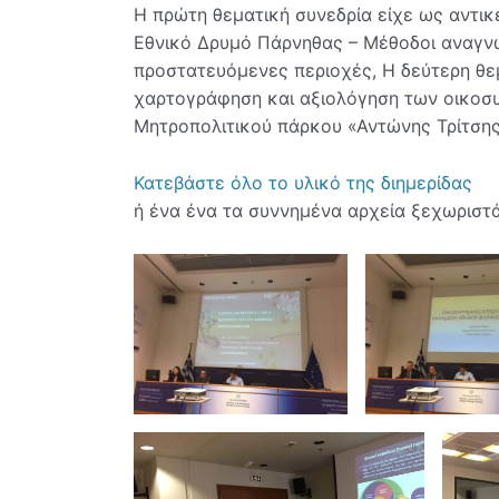
Η πρώτη θεματική συνεδρία είχε ως αντι
Εθνικό Δρυμό Πάρνηθας – Μέθοδοι αναγνώ
προστατευόμενες περιοχές, Η δεύτερη θεμ
χαρτογράφηση και αξιολόγηση των οικοσυ
Μητροπολιτικού πάρκου «Αντώνης Τρίτσης
Κατεβάστε όλο το υλικό της διημερίδας
ή ένα ένα τα συννημένα αρχεία ξεχωριστά