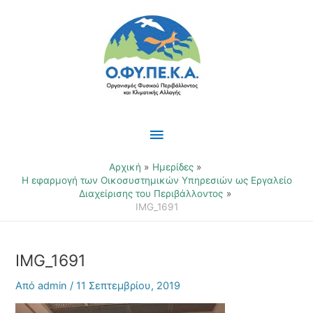
Μετάβαση
Κύριο
στο
περιεχόμενο
Μενού
Αρχική
Ημερίδες
Η εφαρμογή των Οικοσυστημικών Υπηρεσιών ως Εργαλείο
Διαχείρισης του Περιβάλλοντος
IMG_1691
IMG_1691
Από
admin
/
11 Σεπτεμβρίου, 2019