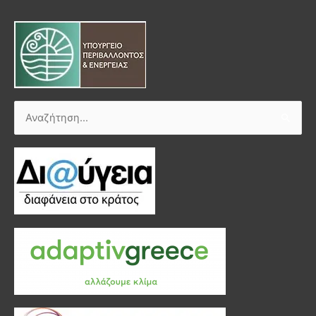
Αναζήτηση
για: