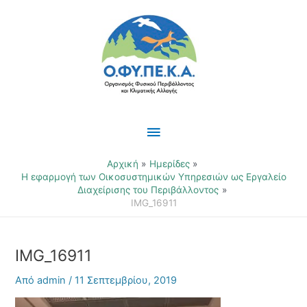
Μετάβαση
Κύριο
στο
περιεχόμενο
Μενού
Αρχική
Ημερίδες
Η εφαρμογή των Οικοσυστημικών Υπηρεσιών ως Εργαλείο
Διαχείρισης του Περιβάλλοντος
IMG_16911
IMG_16911
Από
admin
/
11 Σεπτεμβρίου, 2019