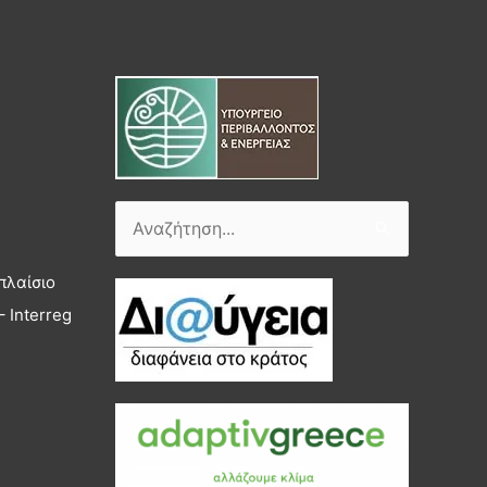
Αναζήτηση
για:
πλαίσιο
 Interreg