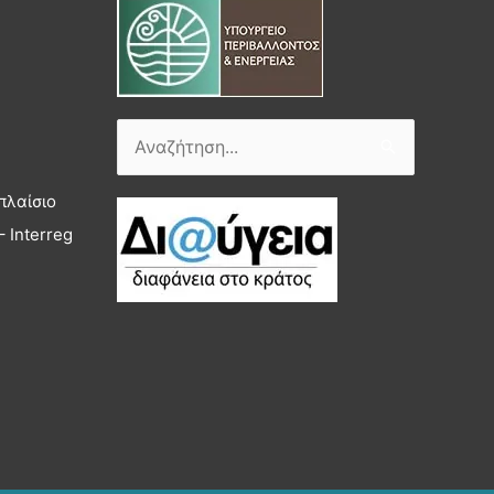
Αναζήτηση
για:
πλαίσιο
 Interreg