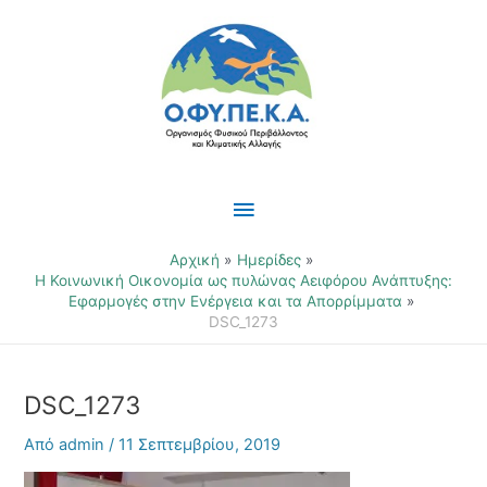
Μετάβαση
Κύριο
στο
περιεχόμενο
Μενού
Αρχική
Ημερίδες
Η Κοινωνική Οικονομία ως πυλώνας Αειφόρου Ανάπτυξης:
Εφαρμογές στην Ενέργεια και τα Απορρίμματα
DSC_1273
DSC_1273
Από
admin
/
11 Σεπτεμβρίου, 2019