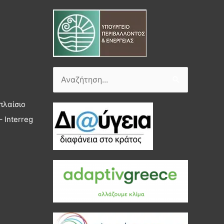
Αναζήτηση
για:
πλαίσιο
 Interreg