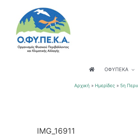
Μετάβαση
στο
περιεχόμενο
ΟΦΥΠΕΚΑ
Αρχική
Ημερίδες
5η Περι
IMG_16911