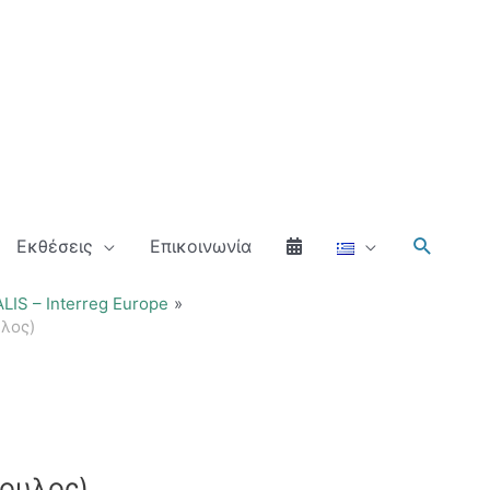
Αναζήτ
Εκθέσεις
Επικοινωνία
IS – Interreg Europe
λος)
πουλος)