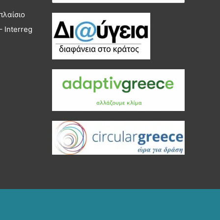
για:
πλαίσιο
 Interreg