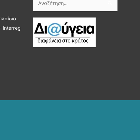
Αναζήτηση
για:
πλαίσιο
 Interreg