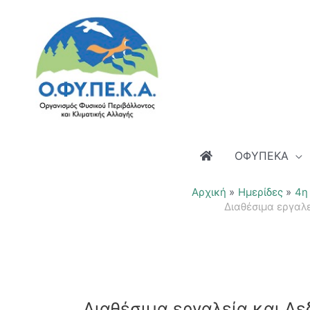
Μετάβαση
στο
περιεχόμενο
ΟΦΥΠΕΚΑ
Αρχική
Ημερίδες
4η
Διαθέσιμα εργαλε
Διαθέσιμα εργαλεία και Δε