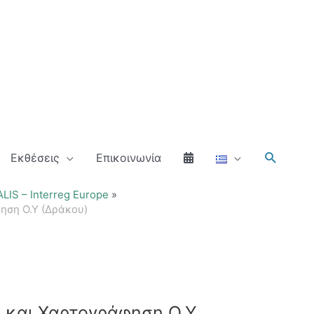
Αναζήτ
Εκθέσεις
Επικοινωνία
IS – Interreg Europe
φηση Ο.Υ (Δράκου)
η και Χαρτογράφηση Ο.Υ