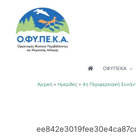
Μετάβαση
στο
περιεχόμενο
ΟΦΥΠΕΚΑ
Αρχική
Ημερίδες
4η Περιφερειακή Συνάντ
ee842e3019fee30e4ca87c