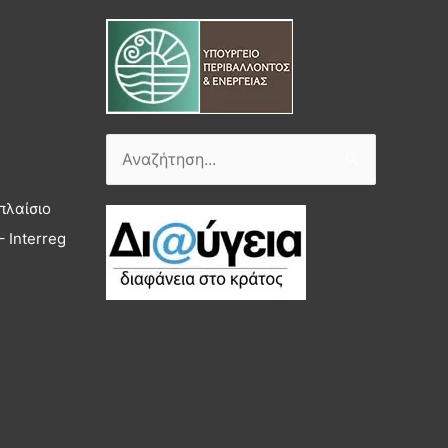
Αναζήτηση
για:
πλαίσιο
 Interreg