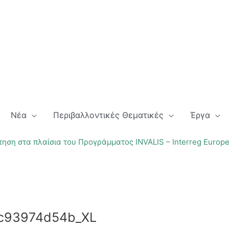
Νέα
Περιβαλλοντικές Θεματικές
Έργα
ηση στα πλαίσια του Προγράμματος INVALIS – Interreg Europ
c93974d54b_XL