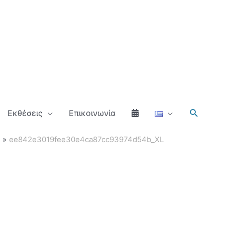
Αναζήτ
Εκθέσεις
Επικοινωνία
e
ee842e3019fee30e4ca87cc93974d54b_XL