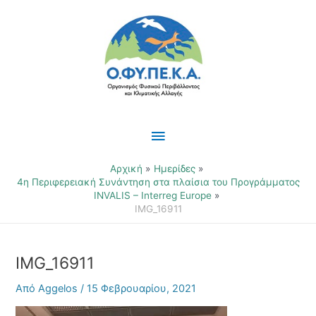
Μετάβαση
Κύριο
στο
περιεχόμενο
Μενού
Αρχική
Ημερίδες
4η Περιφερειακή Συνάντηση στα πλαίσια του Προγράμματος
INVALIS – Interreg Europe
IMG_16911
IMG_16911
Από
Aggelos
/
15 Φεβρουαρίου, 2021