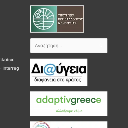
Αναζήτηση
για:
πλαίσιο
 Interreg