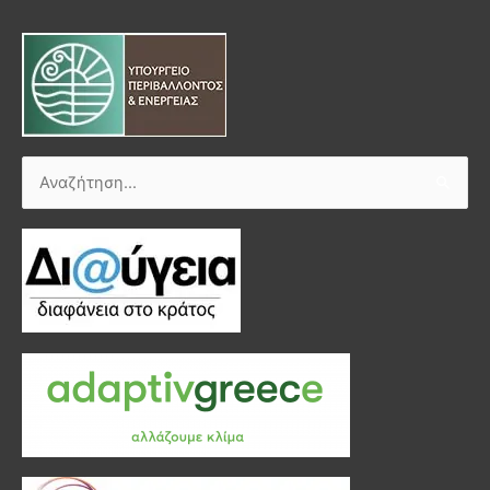
Αναζήτηση
για: