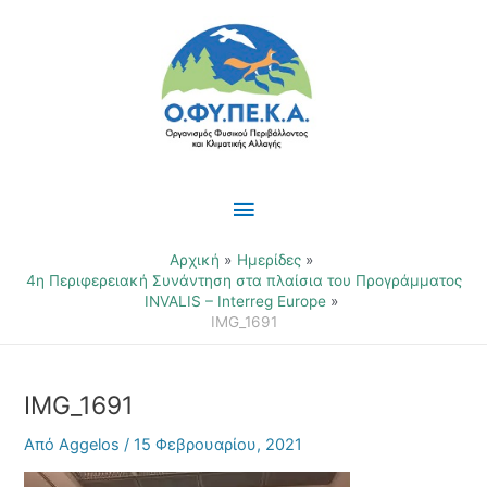
Μετάβαση
Κύριο
στο
περιεχόμενο
Μενού
Αρχική
Ημερίδες
4η Περιφερειακή Συνάντηση στα πλαίσια του Προγράμματος
INVALIS – Interreg Europe
IMG_1691
IMG_1691
Από
Aggelos
/
15 Φεβρουαρίου, 2021