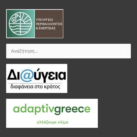
Αναζήτηση
για: