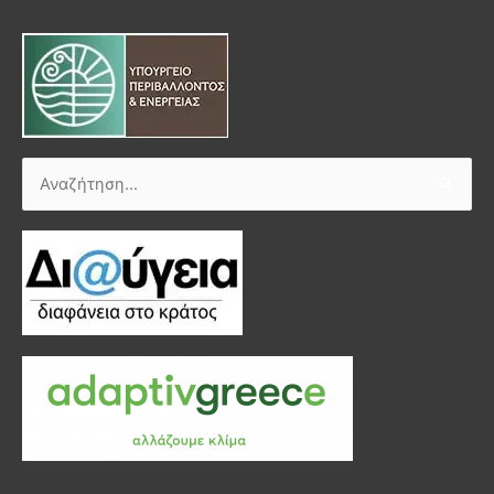
Αναζήτηση
για: