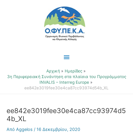
Μετάβαση
Κύριο
στο
περιεχόμενο
Μενού
Αρχική
Ημερίδες
3η Περιφερειακή Συνάντηση στα πλαίσια του Προγράμματος
INVALIS – Interreg Europe
ee842e3019fee30e4ca87cc93974d54b_XL
ee842e3019fee30e4ca87cc93974d5
4b_XL
Από
Aggelos
/
16 Δεκεμβρίου, 2020