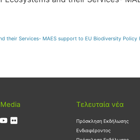
their Services- MAES support to EU Biodiversity Policy (
 Media
Τελευταία νέα
Πρόσκληση Εκδήλωσης
Ενδιαφέροντος
Πρόσκληση Εκδήλωσης