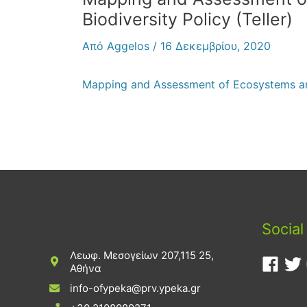
Biodiversity Policy (Teller)
Από
Aggelos
/
16 Δεκεμβρίου, 2020
Mapping and Assessment of Ecosystems and 
Social
Λεωφ. Μεσογείων 207,115 25,
Αθήνα
info-ofypeka@prv.ypeka.gr