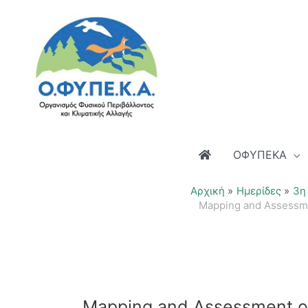
Μετάβαση
στο
περιεχόμενο
ΟΦΥΠΕΚΑ
Αρχική
Ημερίδες
3η
Mapping and Assessmen
Mapping and Assessment of