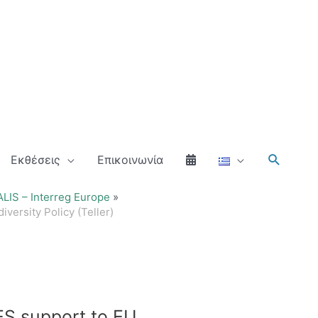
Αναζήτ
Εκθέσεις
Επικοινωνία
IS – Interreg Europe
ersity Policy (Teller)
S support to EU