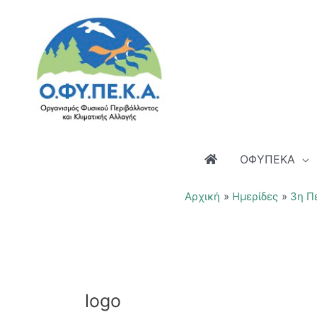
Μετάβαση
στο
περιεχόμενο
ΟΦΥΠΕΚΑ
Αρχική
Ημερίδες
3η Π
logo