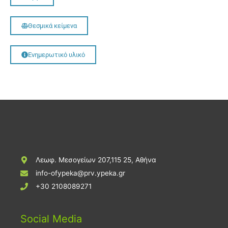
Θεσμικά κείμενα
Ενημερωτικό υλικό
Λεωφ. Μεσογείων 207,115 25, Αθήνα
info-ofypeka@prv.ypeka.gr
+30 2108089271
Social Media