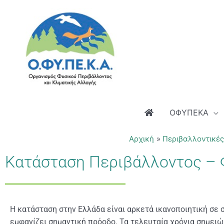
Μετάβαση
στο
περιεχόμενο
ΟΦΥΠΕΚΑ
Αρχική
Περιβαλλοντικές
Κατάσταση Περιβάλλοντος – Φ
H κατάσταση στην Ελλάδα είναι αρκετά ικανοποιητική σε 
εμφανίζει σημαντική πρόοδο. Τα τελευταία χρόνια σημει