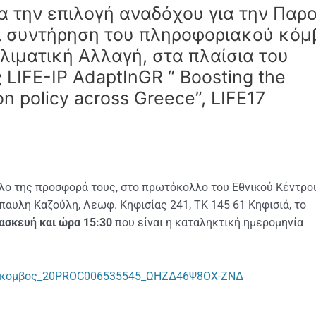
α την επιλογή αναδόχου για την Παρ
ι συντήρηση του πληροφοριακού κόμ
λιματική Αλλαγή, στα πλαίσια του
IFE-IP AdaptInGR “ Boosting the
n policy across Greece”, LIFE17
λο της προσφορά τους, στο πρωτόκολλο του Εθνικού Κέντρο
αυλη Καζούλη, Λεωφ. Κηφισίας 241, ΤΚ 145 61 Κηφισιά, το
ασκευή και ώρα 15:30
που είναι η καταληκτική ημερομηνία
 ip κομβος_20PROC006535545_ΩΗΖΔ46Ψ8ΟΧ-ΖΝΔ