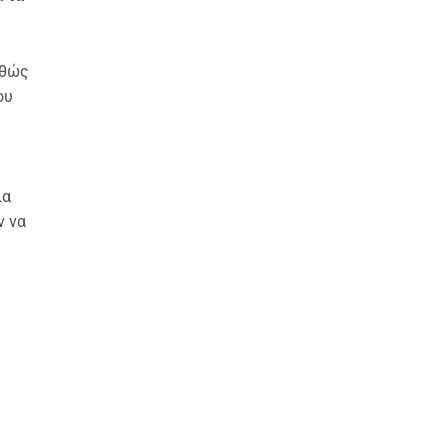
αθώς
ου
ια
ν να