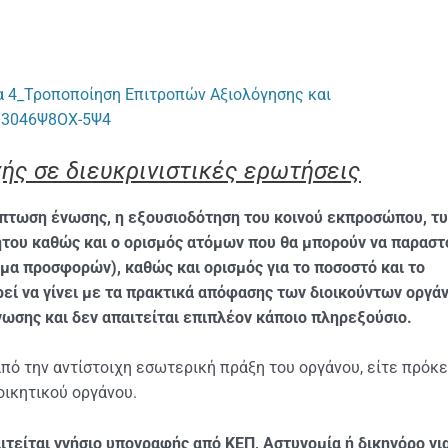
_Τροποποίηση Επιτροπών Αξιολόγησης και
6Υ3046Ψ8ΟΧ-5Ψ4
ής σε διευκρινιστικές ερωτήσεις
ίπτωση ένωσης, η εξουσιοδότηση του κοινού εκπροσώπου, τ
του καθώς και ο ορισμός ατόμων που θα μπορούν να παραστ
γμα προσφορών), καθώς και ορισμός για το ποσοστό και το
εί να γίνει με τα πρακτικά απόφασης των διοικούντων οργά
ωσης και δεν απαιτείται επιπλέον κάποιο πληρεξούσιο.
ό την αντίστοιχη εσωτερική πράξη του οργάνου, είτε πρόκε
οικητικού οργάνου.
τείται γνήσιο υπογραφής από ΚΕΠ, Αστυνομία ή δικηγόρο γι