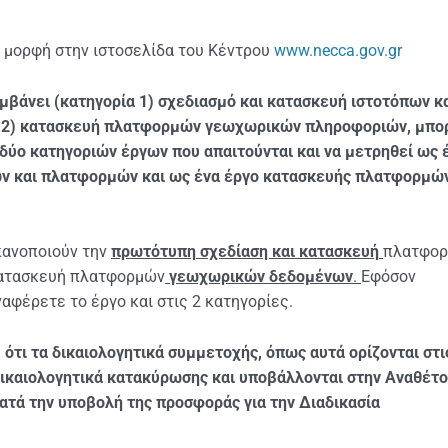
υ μορφή στην ιστοσελίδα του Κέντρου
www.necca.gov.gr
αμβάνει (κατηγορία 1) σχεδιασμό και κατασκευή ιστοτόπων κ
α 2) κατασκευή πλατφορμών γεωχωρικών πληροφοριών, μπο
 δύο κατηγοριών έργων που απαιτούνται και να μετρηθεί ως 
ων και πλατφορμών και ως ένα έργο κατασκευής πλατφορμώ
κανοποιούν την
πρωτότυπη
σχεδίαση και κατασκευή
πλατφο
 κατασκευή πλατφορμών
γεωχωρικών δεδομένων
.
Εφόσον
ναφέρετε το έργο και στις 2 κατηγορίες.
τι τα δικαιολογητικά συμμετοχής, όπως αυτά ορίζονται στι
δικαιολογητικά κατακύρωσης
και υποβάλλονται στην Αναθέτ
ατά την υποβολή της προσφοράς για την Διαδικασία