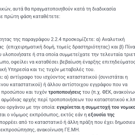
ικών, αυτά θα πραγματοποιηθούν κατά τη διαδικασία
ε πρώτη φάση καταθέτετε:
ότητας της παραγράφου 2.2.4 προσκομίζετε: α) Αναλυτική
 (επιχειρηματική δομή, τομείς δραστηριότητας) και β) Πίν
υλοποιήσατε ή στα οποία συμμετείχατε την τελευταία τριετ
ωπο, οφείλει να καταθέσει βεβαίωση έναρξης επιτηδεύματο
ική Υπηρεσία και τις τυχόν μεταβολές του.
ι
:
α) αντίγραφο του ισχύοντος καταστατικού (συνιστάται η
νου καταστατικού) ή άλλου αντίστοιχου εγγράφου που να
ύ προσώπου και τυχόν
τροποποιήσεις
του (π.χ. ΦΕΚ, ανακοίν
 αρμόδιας αρχής περί τροποποιήσεων του καταστατικού κ.λπ.
ου οργάνου με την οποία:
εγκρίνεται η συμμετοχή του νομικ
εται ο νόμιμος εκπρόσωπος, εκτός εάν η
εξουσία της
ορρέει από το καταστατικό ή άλλη πράξη που έχει δημοσιευ
ΕΚ εκπροσώπησης, ανακοίνωση ΓΕ.ΜΗ.