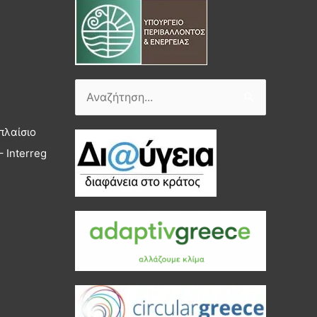
Αναζήτηση
για:
πλαίσιο
 Interreg