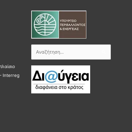
Αναζήτηση
για:
πλαίσιο
 Interreg