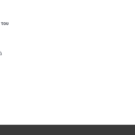
 του
ά