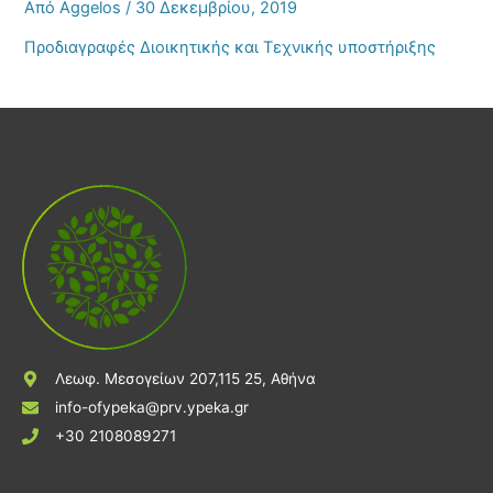
Από
Aggelos
/
30 Δεκεμβρίου, 2019
Προδιαγραφές Διοικητικής και Τεχνικής υποστήριξης
Λεωφ. Μεσογείων 207,115 25, Αθήνα
info-ofypeka@prv.ypeka.gr
+30 2108089271