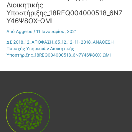
Διοικητικής
Υποστήριξης_18REQ004000518_6Ν7
Υ46Ψ8ΟΧ-ΩΜΙ
Από
Aggelos
/
11 Ιανουαρίου, 2021
ΔΣ 2018_12_ΑΠΟΦΑΣΗ_65_12_12-11-2018_ΑΝΑΘΕΣΗ
Παροχής Υπηρεσιών Διοικητικής
Υποστήριξης_18REQ004000518_6Ν7Υ46Ψ8ΟΧ-ΩΜΙ