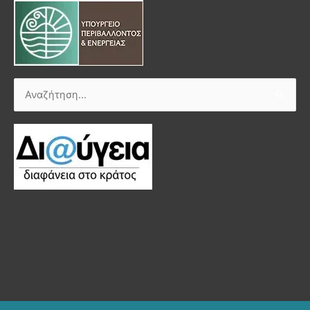
Αναζήτηση
για: