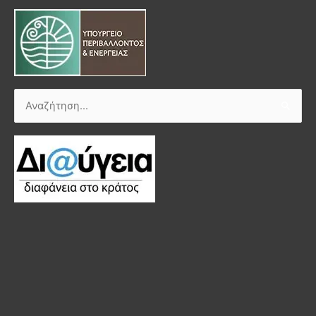
Αναζήτηση
για: