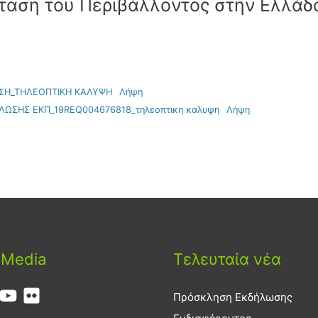
σταση του Περιβάλλοντος στην Ελλάδ
ΩΣΗ_ΤΗΛΕΟΠΤΙΚΗ ΚΑΛΥΨΗ
Λήψη
ΛΩΣΗΣ ΕΚΠ_19REQ004676818_τηλεοπτικη καλυψη
Λήψη
 Media
Τελευταία νέα
Πρόσκληση Εκδήλωσης