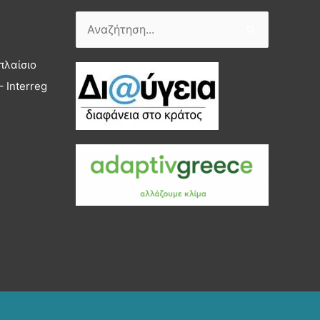
Αναζήτηση
για:
πλαίσιο
 Interreg