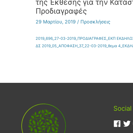
της Έκθεσης για την Κατά
Προδιαγραφές
29 Μαρτίου, 2019
/
Προσκλήσεις
2019_696_27-03-2019_ΠΡΟΔΙΑΓΡΑΦΕΣ_ΕΚΠ ΕΚΔΗΛ
ΔΣ 2019_05_ΑΠΟΦΑΣΗ_37_22-03-2019_θεμα 4_ΕΚΔΗ
Social