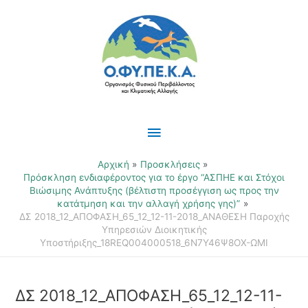
Μετάβαση
Κύριο
στο
περιεχόμενο
Μενού
Αρχική
Προσκλήσεις
Πρόσκληση ενδιαφέροντος για το έργο “ΑΣΠΗΕ και Στόχοι
Βιώσιμης Ανάπτυξης (βέλτιστη προσέγγιση ως προς την
κατάτμηση και την αλλαγή χρήσης γης)”
ΔΣ 2018_12_ΑΠΟΦΑΣΗ_65_12_12-11-2018_ΑΝΑΘΕΣΗ Παροχής
Υπηρεσιών Διοικητικής
Υποστήριξης_18REQ004000518_6Ν7Υ46Ψ8ΟΧ-ΩΜΙ
ΔΣ 2018_12_ΑΠΟΦΑΣΗ_65_12_12-11-