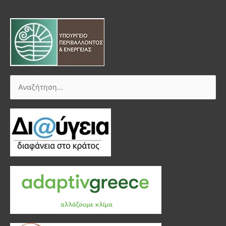
Αναζήτηση
για: