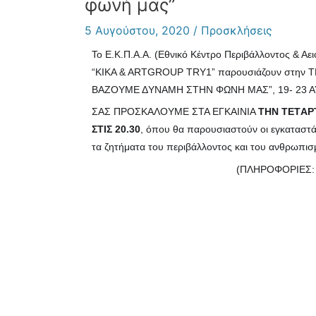
φωνή μας”
5 Αυγούστου, 2020
/
Προσκλήσεις
Το Ε.Κ.Π.Α.Α. (Εθνικό Κέντρο Περιβάλλοντος & Αει
“KIKA & ARTGROUP TRY1” παρουσιάζουν στην 
Β
AΖΟΥΜΕ ΔYΝΑΜΗ ΣΤΗΝ ΦΩΝH ΜΑΣ”, 19- 23 Α
ΣΑΣ ΠΡΟΣΚΑΛΟYΜΕ ΣΤΑ ΕΓΚΑIΝΙΑ
ΤΗΝ ΤΕΤAΡ
ΣΤΙΣ 20.30
, όπου θα παρουσιαστούν οι εγκαταστάσε
τα ζητήματα του περιβάλλοντος και του ανθρωπισμ
(ΠΛΗΡΟΦΟΡIΕΣ: