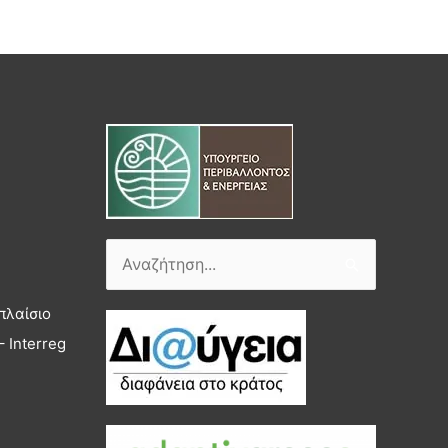
Αναζήτηση
για:
πλαίσιο
 Interreg