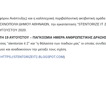
φόρου Ανάπτυξης) και η καλλιτεχνική περιβαλλοντική ακτιβιστική ομάδα
ΤΕΧΝOΠΟΛΗ ΔHΜΟΥ ΑΘΗΝΑIΩΝ, την εγκατάσταση “STENTORIZE IT 2
ΥΓΟYΣΤΟΥ 2020.
ΤΗ 19 ΑΥΓΟYΣΤΟΥ – ΠΑΓΚOΣΜΙΑ ΗΜEΡΑ ΑΝΘΡΩΠΙΣΤΙΚHΣ ΔΡAΣΗΣ
ις “stentorize it 2” και “η θάλασσα των παιδιών μας” οι οποίες συνδέ
ού και αναδεικνύουν την μεταξύ τους σχέση.
HTTPS://STENTORIZEIT2.BLOGSPOT.COM
)