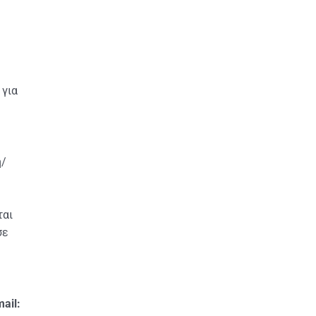
 για
ή/
ται
σε
ail: