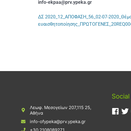
info-ekpaa@prv.ypeka.gr
ΔΣ 2020_12_ΑΠΟΦΑΣΗ_56_02-07-2020_Θέμ
ευαισθητοποίησης_ΠΡΩΤΟΓΕΝΕΣ_20REQ00
Social
Λεωφ. Μεσογείων 207,115 25,
Αθήνα
info-ofypeka@prv.ypeka.gr
+30 2108089271