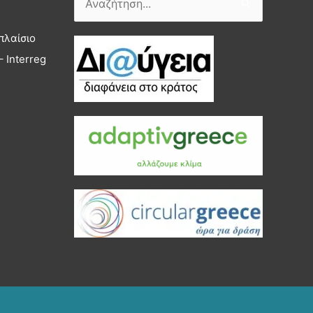
Αναζήτηση
για:
πλαίσιο
 Interreg