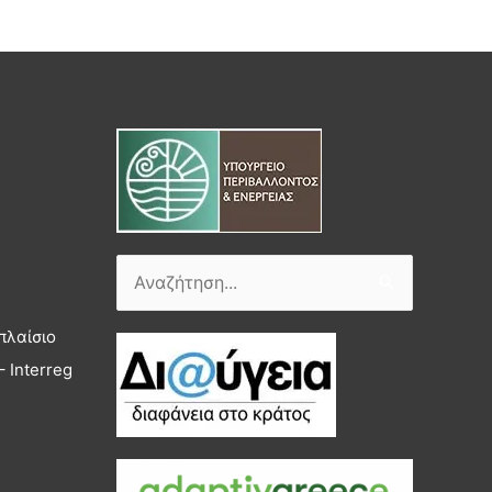
Αναζήτηση
για:
πλαίσιο
 Interreg