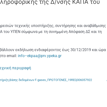
ληροφορικής της Δ/νσης ΚΑΠΑ του
ηρεσιών τεχνικής υποστήριξης, συντήρησης και αναβάθμισης
 του ΥΠΕΝ σύμφωνα με τη συνημμένη Απόφαση ΔΣ και τη
ποβάλλουν εκδήλωση ενδιαφέροντος έως 30/12/2019 και ώρα
 στο
email
:
info
–
ekpaa
@
prv
.
ypeka
.
gr
εχνική περιγραφή
τήριξη βάσης δεδομένων F-gases_ΠΡΩΤΟΓΕΝΕΣ_19REQ006057922