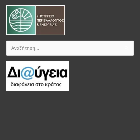
Αναζήτηση
για: