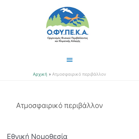
Μετάβαση
Κύριο
στο
περιεχόμενο
Μενού
Αρχική
Ατμοσφαιρικό περιβάλλον
Ατμοσφαιρικό περιβάλλον
Εθνική Νομοθεσία
Εθνική