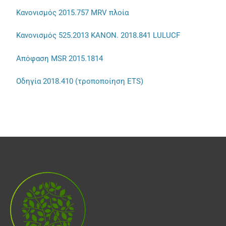
Κανονισμός 2015.757 MRV πλοία
Κανονισμός 525.2013
KANON. 2018.841 LULUCF
Απόφαση MSR 2015.1814
Οδηγία 2018.410 (τροποποίηση ETS)