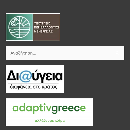
Αναζήτηση
για: