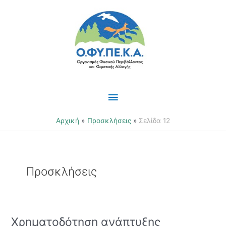
Μετάβαση
Κύριο
στο
περιεχόμενο
Μενού
Αρχική
Προσκλήσεις
Σελίδα 12
Προσκλήσεις
Χρηματοδότηση ανάπτυξης
Χρηματοδότηση