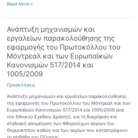
εμπορίας
Read More »
δικαιωμάτων
εκπομπής
(ΣΕΔΕ)
Ανάπτυξη μηχανισμών και
Ανάπτυξη
αεριών
μηχανισμών
θερμοκηπίου
εργαλείων παρακολούθησης της
και
εφαρμογής του Πρωτοκόλλου του
εργαλείων
Μόντρεαλ και των Ευρωπαϊκών
παρακολούθησης
της
Κανονισμών 517/2014 και
εφαρμογής
1005/2009
του
Πρωτοκόλλου
Προσκλήσεις
του
Μόντρεαλ
Ανάπτυξη μηχανισμών και εργαλείων παρακολούθησης
και
της εφαρμογής του Πρωτοκόλλου του Μόντρεαλ και των
των
Ευρωπαϊκών Κανονισμών 517/2014 και 1005/2009 (και
Ευρωπαϊκών
του Εθνικού Σχεδίου Δράσης), για τη διαχείριση και
Κανονισμών
σταδιακή απομείωση των Φθοριούχων αερίων του
517/2014
Θερμοκηπίου καθώς και των αερίων που καταστρέφουν
και
τη στιβάδα του Όζοντος.