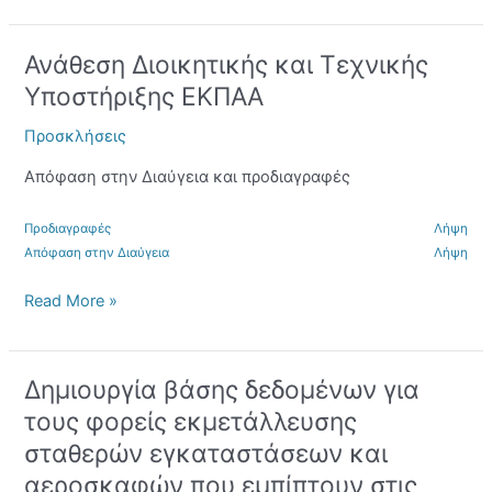
Ανάθεση Διοικητικής και Τεχνικής
Ανάθεση
Διοικητικής
Υποστήριξης ΕΚΠΑΑ
και
Τεχνικής
Προσκλήσεις
Υποστήριξης
Απόφαση στην Διαύγεια και προδιαγραφές
ΕΚΠΑΑ
Προδιαγραφές
Λήψη
Απόφαση στην Διαύγεια
Λήψη
Read More »
Δημιουργία βάσης δεδομένων για
Δημιουργία
βάσης
τους φορείς εκμετάλλευσης
δεδομένων
σταθερών εγκαταστάσεων και
για
αεροσκαφών που εμπίπτουν στις
τους