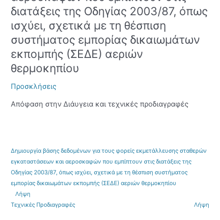
φορείς
διατάξεις της Οδηγίας 2003/87, όπως
εκμετάλλευσης
ισχύει, σχετικά με τη θέσπιση
σταθερών
συστήματος εμπορίας δικαιωμάτων
εγκαταστάσεων
και
εκπομπής (ΣΕΔΕ) αεριών
αεροσκαφών
θερμοκηπίου
που
εμπίπτουν
Προσκλήσεις
στις
διατάξεις
Απόφαση στην Διάυγεια και τεχνικές προδιαγραφές
της
Οδηγίας
2003/87,
όπως
Δημιουργία βάσης δεδομένων για τους φορείς εκμετάλλευσης σταθερών
ισχύει,
εγκαταστάσεων και αεροσκαφών που εμπίπτουν στις διατάξεις της
σχετικά
Οδηγίας 2003/87, όπως ισχύει, σχετικά με τη θέσπιση συστήματος
με
εμπορίας δικαιωμάτων εκπομπής (ΣΕΔΕ) αεριών θερμοκηπίου
τη
Λήψη
θέσπιση
Τεχνικές Προδιαγραφές
Λήψη
συστήματος