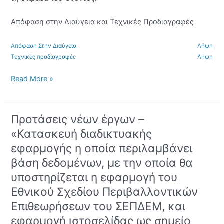
1005/2009
Απόφαση στην Διαύγεια και Τεχνικές Προδιαγραφές
Απόφαση Στην Διαύγεια
Λήψη
Τεχνικές προδιαγραφές
Λήψη
Read More »
Προτάσεις νέων έργων –
Προτάσεις
νέων
«Κατασκευή διαδικτυακής
έργων
εφαρμογής η οποία περιλαμβάνει
–
βάση δεδομένων, με την οποία θα
«Κατασκευή
διαδικτυακής
υποστηρίζεται η εφαρμογή του
εφαρμογής
Εθνικού Σχεδίου Περιβαλλοντικών
η
Επιθεωρήσεων του ΣΕΠΔΕΜ, και
οποία
περιλαμβάνει
εφαρμογή ιστοσελίδας ως σημείο