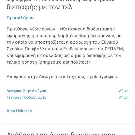
βάση
διεπαφής με τον τελ
δεδομένων,
με
Προσκλήσεις
την
οποία
Προτάσεις νέων έργων – «Κατασκευή διαδικτυακής
θα
εφαρμογής η οποία περιλαμβάνει βάση δεδομένων, με
υποστηρίζεται
την οποία θα υποστηρίζεται η εφαρμογή του Εθνικού
η
Σχεδίου Περιβαλλοντικών Επιθεωρήσεων του ΣΕΠΔΕΜ,
εφαρμογή
και εφαρμογή ιστοσελίδας ως σημείο διεπαφής με τον
του
τελικό χρήστη (υπηρεσίες και πολίτες)»
Εθνικού
Σχεδίου
Αποφαση στην Διάυγεια και Τεχνικές Προδιαγραφές:
Περιβαλλοντικών
Επιθεωρήσεων
Απόφαση Στην Διαύγεια
Λήψη
του
Τεχνικές Προδιαγραφές
Λήψη
ΣΕΠΔΕΜ,
και
Read More »
εφαρμογή
ιστοσελίδας
ως
Ανάθεση
σημείο