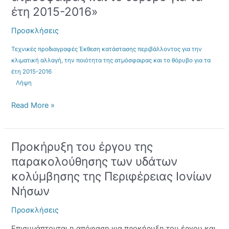
«Έκθεση
έτη 2015-2016»
κατάστασης
περιβάλλοντος
Προσκλήσεις
για
την
Τεχνικές προδιαγραφές Έκθεση κατάστασης περιβάλλοντος για την
κλιματική
κλιματική αλλαγή, την ποιότητα της ατμόσφαιρας και το θόρυβο για τα
αλλαγή,
έτη 2015-2016
την
Λήψη
ποιότητα
της
Read More »
ατμόσφαιρας
και
το
Προκήρυξη του έργου της
Προκήρυξη
θόρυβο
του
παρακολούθησης των υδάτων
για
έργου
τα
κολύμβησης της Περιφέρειας Ιονίων
της
έτη
Νήσων
παρακολούθησης
2015-
των
2016»
Προσκλήσεις
υδάτων
κολύμβησης
Επισυνάπτονται η απόφαση για προκήρυξη του έργου και