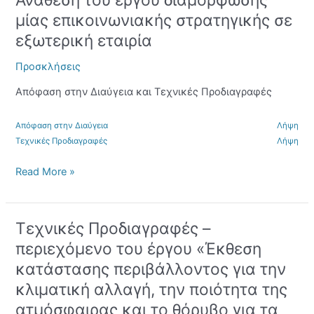
Ανάθεση του έργου διαμόρφωσης
του
διεπαφής
μίας επικοινωνιακής στρατηγικής σε
έργου
με
εξωτερική εταιρία
διαμόρφωσης
τον
μίας
τελ
Προσκλήσεις
επικοινωνιακής
στρατηγικής
Απόφαση στην Διαύγεια και Τεχνικές Προδιαγραφές
σε
εξωτερική
Απόφαση στην Διαύγεια
Λήψη
εταιρία
Τεχνικές Προδιαγραφές
Λήψη
Read More »
Tεχνικές Προδιαγραφές –
Tεχνικές
Προδιαγραφές
περιεχόμενο του έργου «Έκθεση
–
κατάστασης περιβάλλοντος για την
περιεχόμενο
κλιματική αλλαγή, την ποιότητα της
του
έργου
ατμόσφαιρας και το θόρυβο για τα