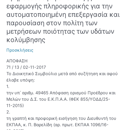
ανάπτυξης
εφαρμογής πληροφορικής για την
εφαρμογής
αυτοματοποιημένη επεξεργασία και
πληροφορικής
παρουσίαση στον πολίτη των
για
την
μετρήσεων ποιότητας των υδάτων
αυτοματοποιημένη
κολύμβησης
επεξεργασία
και
Προσκλήσεις
παρουσίαση
στον
ΑΠΟΦΑΣΗ
πολίτη
71 / 13 / 02-11-2017
των
Το Διοικητικό Συμβούλιο μετά από συζήτηση και αφού
μετρήσεων
έλαβε υπόψη:
ποιότητας
1.
των
την υπ ́ αριθμ. 49465 Απόφαση ορισμού Προέδρου και
υδάτων
Μελών του Δ.Σ. του Ε.Κ.Π.Α.Α. (ΦΕΚ 855/ΥΟΔΔ/25-
κολύμβησης
11-2015)
2.
τη γραπτή και προφορική εισήγηση του Διευθυντή του
ΕΚΠΑΑ, κ. Π. Βαρελίδη (αρ. πρωτ. ΕΚΠΑΑ 1096/16-