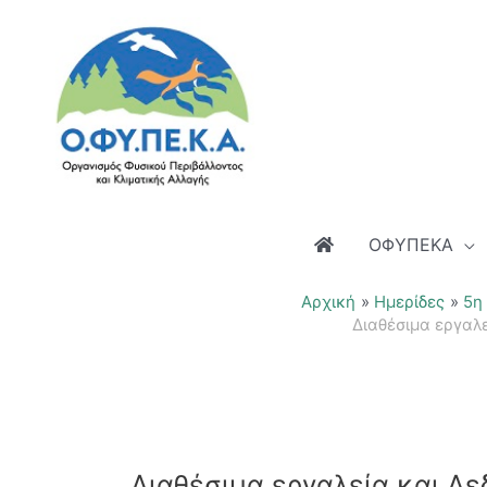
Μετάβαση
στο
περιεχόμενο
ΟΦΥΠΕΚΑ
Αρχική
Ημερίδες
5η
Διαθέσιμα εργαλε
Διαθέσιμα εργαλεία και Δε