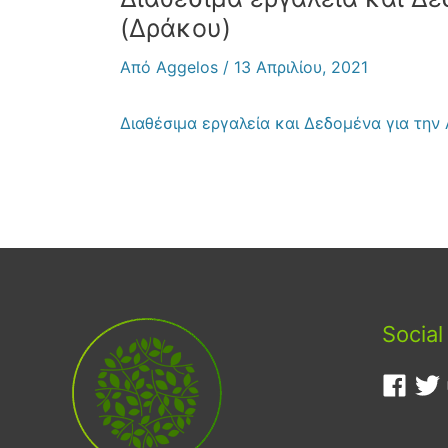
(Δράκου)
Από
Aggelos
/
13 Απριλίου, 2021
Διαθέσιμα εργαλεία και Δεδομένα για την
Social