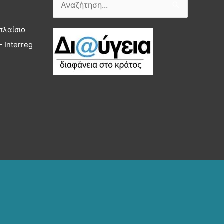
Αναζήτηση
για:
πλαίσιο
 Interreg