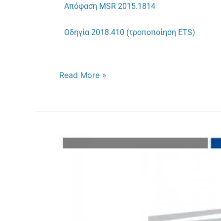
Απόφαση MSR 2015.1814
Οδηγία 2018.410 (τροποποίηση ETS)
Read More »
Αξιολόγηση
του
ETS
στην
Ε.Ε.
(2015)