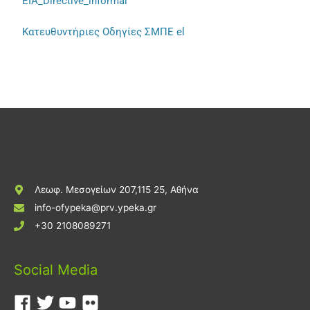
EIA_Directive_informal
Κατευθυντήριες Οδηγίες ΣΜΠΕ el
Λεωφ. Μεσογείων 207,115 25, Αθήνα
info-ofypeka@prv.ypeka.gr
+30 2108089271
Social Media