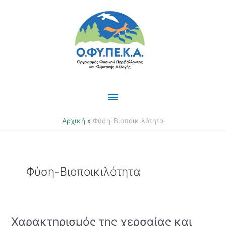
Μετάβαση
Κύριο
στο
περιεχόμενο
Μενού
Αρχική
Φύση-Βιοποικιλότητα
Φύση-Βιοποικιλότητα
Χαρακτηρισμός της χερσαίας και
Χαρακτηρισμός