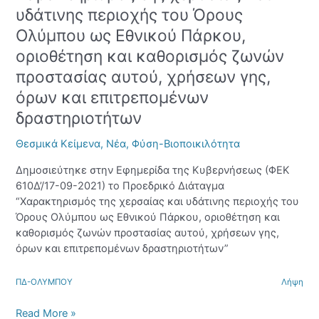
της
υδάτινης περιοχής του Όρους
χερσαίας
Ολύμπου ως Εθνικού Πάρκου,
και
οριοθέτηση και καθορισμός ζωνών
υδάτινης
περιοχής
προστασίας αυτού, χρήσεων γης,
του
όρων και επιτρεπομένων
Όρους
δραστηριοτήτων
Ολύμπου
ως
Θεσμικά Κείμενα
,
Νέα
,
Φύση-Βιοποικιλότητα
Εθνικού
Πάρκου,
Δημοσιεύτηκε στην Εφημερίδα της Κυβερνήσεως (ΦΕΚ
οριοθέτηση
610Δ’/17-09-2021) το Προεδρικό Διάταγμα
και
“Χαρακτηρισμός της χερσαίας και υδάτινης περιοχής του
καθορισμός
Όρους Ολύμπου ως Εθνικού Πάρκου, οριοθέτηση και
ζωνών
καθορισμός ζωνών προστασίας αυτού, χρήσεων γης,
προστασίας
όρων και επιτρεπομένων δραστηριοτήτων”
αυτού,
χρήσεων
ΠΔ-ΟΛΥΜΠΟΥ
Λήψη
γης,
όρων
Read More »