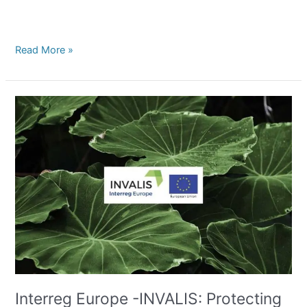
Read More »
Interreg
Europe
-
INVALIS:
Protecting
European
Biodiversity
from
Invasive
Alien
Species
(PGI05271
INVALIS)
Interreg Europe -INVALIS: Protecting