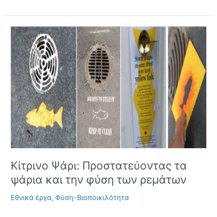
Κίτρινο
Ψάρι:
Προστατεύοντας
τα
ψάρια
και
την
φύση
των
ρεμάτων
Κίτρινο Ψάρι: Προστατεύοντας τα
ψάρια και την φύση των ρεμάτων
Εθνικά έργα
,
Φύση-Βιοποικιλότητα