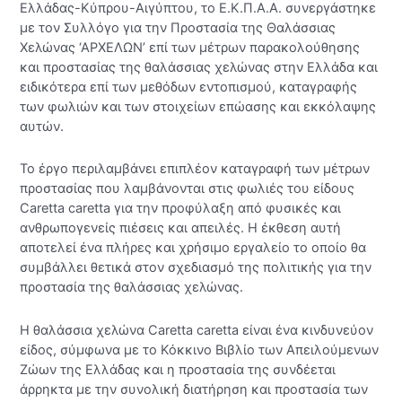
Ελλάδας-Κύπρου-Αιγύπτου, το Ε.Κ.Π.Α.Α. συνεργάστηκε
με τον Συλλόγο για την Προστασία της Θαλάσσιας
Χελώνας ‘ΑΡΧΕΛΩΝ’ επί των μέτρων παρακολούθησης
και προστασίας της θαλάσσιας χελώνας στην Ελλάδα και
ειδικότερα επί των μεθόδων εντοπισμού, καταγραφής
των φωλιών και των στοιχείων επώασης και εκκόλαψης
αυτών.
Το έργο περιλαμβάνει επιπλέον καταγραφή των μέτρων
προστασίας που λαμβάνονται στις φωλιές του είδους
Caretta caretta για την προφύλαξη από φυσικές και
ανθρωπογενείς πιέσεις και απειλές. Η έκθεση αυτή
αποτελεί ένα πλήρες και χρήσιμο εργαλείο το οποίο θα
συμβάλλει θετικά στον σχεδιασμό της πολιτικής για την
προστασία της θαλάσσιας χελώνας.
Η θαλάσσια χελώνα Caretta caretta είναι ένα κινδυνεύον
είδος, σύμφωνα με το Κόκκινο Βιβλίο των Απειλούμενων
Ζώων της Ελλάδας και η προστασία της συνδέεται
άρρηκτα με την συνολική διατήρηση και προστασία των