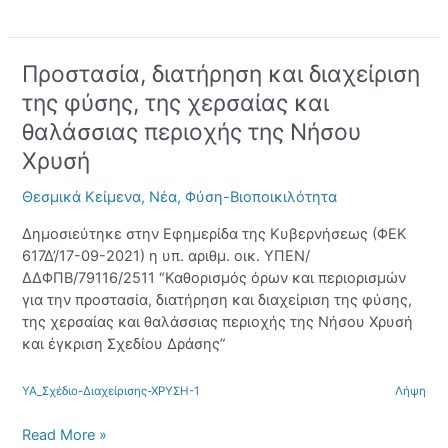
και
επιτρεπομένων
δραστηριοτήτων
Προστασία, διατήρηση και διαχείριση
Προστασία,
διατήρηση
της φύσης, της χερσαίας και
και
θαλάσσιας περιοχής της Νήσου
διαχείριση
Χρυσή
της
φύσης,
Θεσμικά Κείμενα
,
Νέα
,
Φύση-Βιοποικιλότητα
της
χερσαίας
Δημοσιεύτηκε στην Εφημερίδα της Κυβερνήσεως (ΦΕΚ
και
617Δ’/17-09-2021) η υπ. αριθμ. οικ. ΥΠΕΝ/
θαλάσσιας
ΔΔΦΠΒ/79116/2511 “Καθορισμός όρων και περιορισμών
περιοχής
για την προστασία, διατήρηση και διαχείριση της φύσης,
της
της χερσαίας και θαλάσσιας περιοχής της Νήσου Χρυσή
Νήσου
και έγκριση Σχεδίου Δράσης”
Χρυσή
ΥΑ_Σχέδιο-Διαχείρισης-ΧΡΥΣΗ-1
Λήψη
Read More »