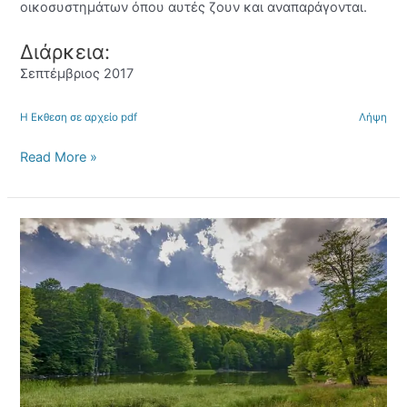
οικοσυστημάτων όπου αυτές ζουν και αναπαράγονται.
Διάρκεια:
Σεπτέμβριος 2017
H Εκθεση σε αρχείο pdf
Λήψη
Read More »
MAES:
Σύνταξη
τεχνικού
οδηγού
χαρτογράφησης
και
αξιολόγησης
των
οικοσυστημάτων