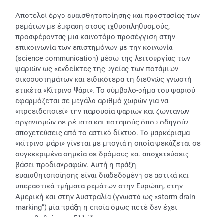
Αποτελεί έργο ευαισθητοποίησης και προστασίας των
ρεμάτων με έμφαση στους ιχθυοπληθυσμούς,
προσφέροντας μια καινοτόμο προσέγγιση στην
επικοινωνία των επιστημόνων με την κοινωνία
(science communication) μέσω της λειτουργίας των
ψαριών ως «ενδείκτες της υγείας των ποτάμιων
οικοσυστημάτων και ειδικότερα τη διεθνώς γνωστή
ετικέτα «Κίτρινο Ψάρι». Το σύμβολο-σήμα του ψαριού
εφαρμόζεται σε μεγάλο αριθμό χωρών για να
«προειδοποιεί» την παρουσία ψαριών και ζωντανών
οργανισμών σε ρέματα και ποταμούς όπου οδηγούν
αποχετεύσεις από το αστικό δίκτυο. Το μαρκάρισμα
«κίτρινο ψάρι» γίνεται με μπογιά η οποία ψεκάζεται σε
συγκεκριμένα σημεία σε δρόμους και αποχετεύσεις
βάσει προδιαγραφών. Αυτή η πράξη
ευαισθητοποίησης είναι διαδεδομένη σε αστικά και
υπεραστικά τμήματα ρεμάτων στην Ευρώπη, στην
Αμερική και στην Αυστραλία (γνωστό ως «storm drain
marking”) μία πράξη η οποία όμως ποτέ δεν έχει