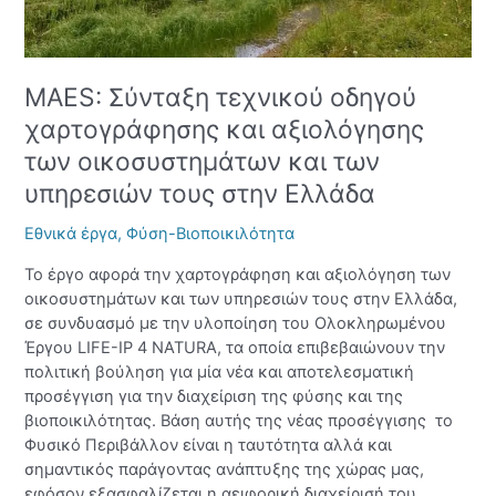
και
των
υπηρεσιών
τους
MAES: Σύνταξη τεχνικού οδηγού
στην
Ελλάδα
χαρτογράφησης και αξιολόγησης
των οικοσυστημάτων και των
υπηρεσιών τους στην Ελλάδα
Εθνικά έργα
,
Φύση-Βιοποικιλότητα
Το έργο αφορά την χαρτογράφηση και αξιολόγηση των
οικοσυστημάτων και των υπηρεσιών τους στην Ελλάδα,
σε συνδυασμό με την υλοποίηση του Ολοκληρωμένου
Έργου LIFE-IP 4 NATURA, τα οποία επιβεβαιώνουν την
πολιτική βούληση για μία νέα και αποτελεσματική
προσέγγιση για την διαχείριση της φύσης και της
βιοποικιλότητας. Βάση αυτής της νέας προσέγγισης το
Φυσικό Περιβάλλον είναι η ταυτότητα αλλά και
σημαντικός παράγοντας ανάπτυξης της χώρας μας,
εφόσον εξασφαλίζεται η αειφορική διαχείρισή του.