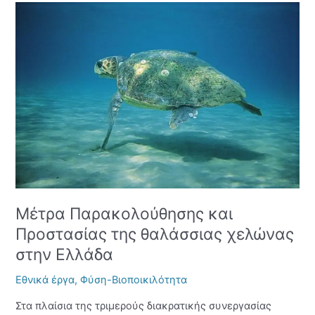
Μέτρα
Παρακολούθησης
και
Προστασίας
της
θαλάσσιας
χελώνας
στην
Ελλάδα
Μέτρα Παρακολούθησης και
Προστασίας της θαλάσσιας χελώνας
στην Ελλάδα
Εθνικά έργα
,
Φύση-Βιοποικιλότητα
Στα πλαίσια της τριμερούς διακρατικής συνεργασίας