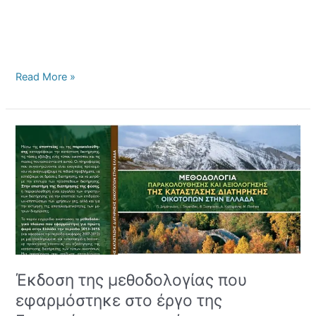
Read More »
Έκδοση
της
μεθοδολογίας
που
εφαρμόστηκε
στο
έργο
της
Εποπτείας
για
Έκδοση της μεθοδολογίας που
τους
εφαρμόστηκε στο έργο της
τύπους