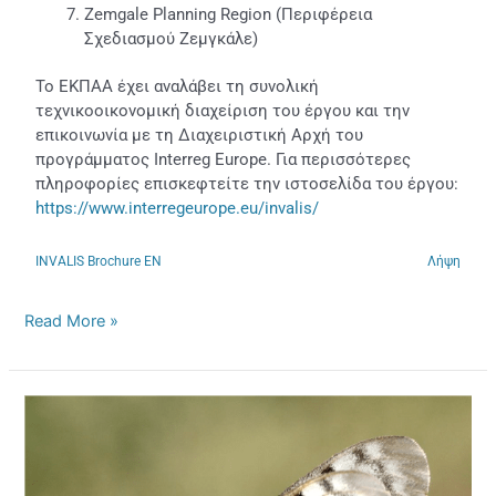
Zemgale Planning Region (Περιφέρεια
Σχεδιασμού Ζεμγκάλε)
Το ΕΚΠΑΑ έχει αναλάβει τη συνολική
τεχνικοοικονομική διαχείριση του έργου και την
επικοινωνία με τη Διαχειριστική Αρχή του
προγράμματος Interreg Europe. Για περισσότερες
πληροφορίες επισκεφτείτε την ιστοσελίδα του έργου:
https://www.interregeurope.eu/invalis/
INVALIS Brochure EN
Λήψη
Read More »
Πεταλούδες
της
Ελλάδας:
Συνδέοντας