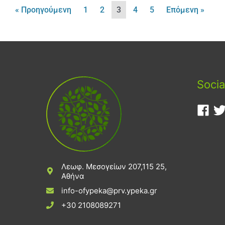
« Προηγούμενη
1
2
3
4
5
Επόμενη »
Socia
Λεωφ. Μεσογείων 207,115 25,
Αθήνα
info-ofypeka@prv.ypeka.gr
+30 2108089271