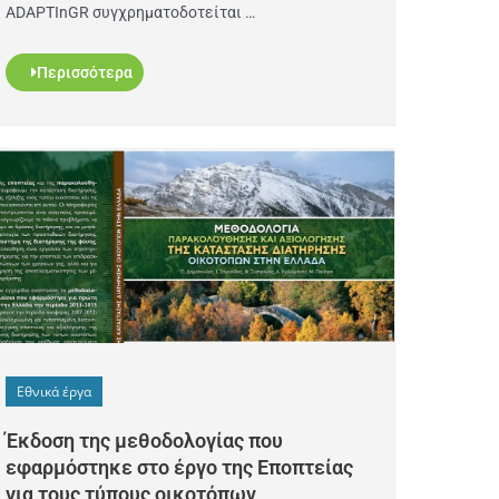
ADAPTInGR συγχρηματοδοτείται …
Περισσότερα
Εθνικά έργα
Έκδοση της μεθοδολογίας που
εφαρμόστηκε στο έργο της Εποπτείας
για τους τύπους οικοτόπων