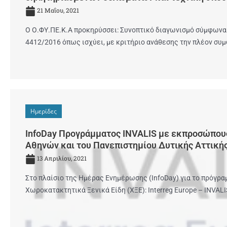
21 Μαΐου, 2021
Ο Ο.ΦΥ.ΠΕ.Κ.Α προκηρύσσει: Συνοπτικό διαγωνισμό σύμφωνα μ
4412/2016 όπως ισχύει, με κριτήριο ανάθεσης την πλέον συ
Ημερίδες
InfoDay Προγράμματος INVALIS με εκπροσώπου
Αθηνών και του Πανεπιστημίου Δυτικής Αττική
13 Απριλίου, 2021
Στο πλαίσιο της Ημέρας Ενημέρωσης (InfoDay) για το πρόγ
Χωροκατακτητικά Ξενικά Είδη (ΧΞΕ): Interreg Europe – INVALIS