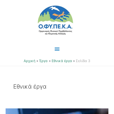
Μετάβαση
Κύριο
στο
περιεχόμενο
Μενού
Αρχική
Έργα
Εθνικά έργα
Σελίδα 3
Εθνικά έργα
«Χρηματοδότηση