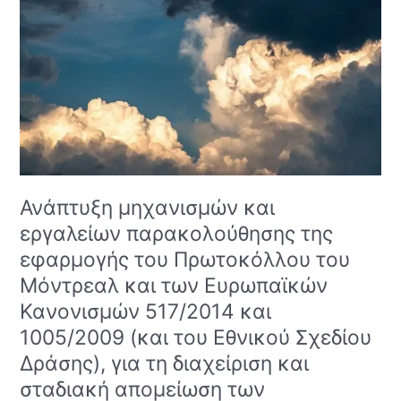
εργαλείων
παρακολούθησης
της
εφαρμογής
του
Πρωτοκόλλου
του
Μόντρεαλ
και
των
Ανάπτυξη μηχανισμών και
Ευρωπαϊκών
Κανονισμών
εργαλείων παρακολούθησης της
517/2014
εφαρμογής του Πρωτοκόλλου του
και
Μόντρεαλ και των Ευρωπαϊκών
1005/2009
(και
Κανονισμών 517/2014 και
του
1005/2009 (και του Εθνικού Σχεδίου
Εθνικού
Δράσης), για τη διαχείριση και
Σχεδίου
σταδιακή απομείωση των
Δράσης),