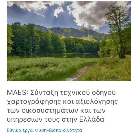
MAES:
Σύνταξη
τεχνικού
οδηγού
χαρτογράφησης
και
αξιολόγησης
των
οικοσυστημάτων
και
των
υπηρεσιών
τους
MAES: Σύνταξη τεχνικού οδηγού
στην
Ελλάδα
χαρτογράφησης και αξιολόγησης
των οικοσυστημάτων και των
υπηρεσιών τους στην Ελλάδα
Εθνικά έργα
,
Φύση-Βιοποικιλότητα