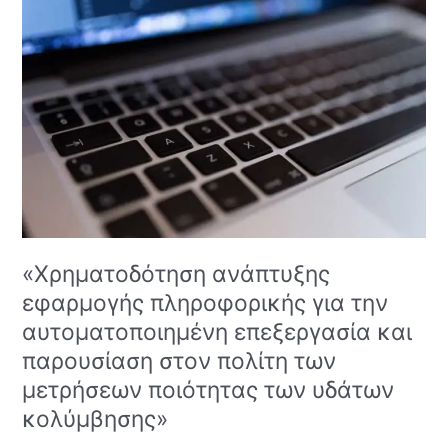
ανάπτυξης
εφαρμογής
πληροφορικής
για
την
αυτοματοποιημένη
επεξεργασία
και
παρουσίαση
στον
πολίτη
των
«Χρηματοδότηση ανάπτυξης
μετρήσεων
ποιότητας
εφαρμογής πληροφορικής για την
των
αυτοματοποιημένη επεξεργασία και
υδάτων
παρουσίαση στον πολίτη των
κολύμβησης»
μετρήσεων ποιότητας των υδάτων
κολύμβησης»