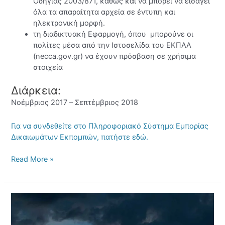
Οδηγίας 2003/871, καθώς και να μπορεί να εισάγει
όλα τα απαραίτητα αρχεία σε έντυπη και
ηλεκτρονική μορφή.
τη διαδικτυακή Εφαρμογή, όπου μπορούνε οι
πολίτες μέσα από την Ιστοσελίδα του ΕΚΠΑΑ
(necca.gov.gr) να έχουν πρόσβαση σε χρήσιμα
στοιχεία
Διάρκεια:
Νοέμβριος 2017 – Σεπτέμβριος 2018
Για να συνδεθείτε στο Πληροφοριακό Σύστημα Εμπορίας
Δικαιωμάτων Εκπομπών, πατήστε εδώ.
Read More »
Ανάπτυξη
μηχανισμών
και