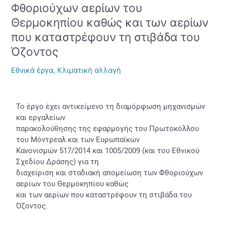
για
Φθοριούχων αερίων του
τη
Θερμοκηπίου καθώς και των αερίων
διαχείριση
που καταστρέφουν τη στιβάδα του
και
σταδιακή
Όζοντος
απομείωση
των
Εθνικά έργα
,
Κλιματική αλλαγή
Φθοριούχων
αερίων
του
Το έργο έχει αντικείμενο τη διαμόρφωση μηχανισμών
Θερμοκηπίου
και εργαλείων
καθώς
παρακολούθησης της εφαρμογής του Πρωτοκόλλου
και
του Μόντρεαλ και των Ευρωπαϊκών
των
Κανονισμών 517/2014 και 1005/2009 (και του Εθνικού
αερίων
Σχεδίου Δράσης) για τη
που
διαχείριση και σταδιακή απομείωση των Φθοριούχων
καταστρέφουν
αερίων του Θερμοκηπίου καθώς
τη
και των αερίων που καταστρέφουν τη στιβάδα του
στιβάδα
Όζοντος.
του
Όζοντος