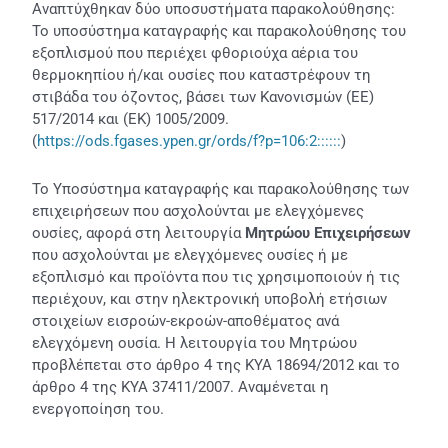
Αναπτύχθηκαν δύο υποσυστήματα παρακολούθησης:
Το υποσύστημα καταγραφής και παρακολούθησης του
εξοπλισμού που περιέχει φθοριούχα αέρια του
θερμοκηπίου ή/και ουσίες που καταστρέφουν τη
στιβάδα του όζοντος, βάσει των Κανονισμών (ΕΕ)
517/2014 και (ΕΚ) 1005/2009.
(
https://ods.fgases.ypen.gr/ords/f?p=106:2::::::
)
Το Υποσύστημα καταγραφής και παρακολούθησης των
επιχειρήσεων που ασχολούνται με ελεγχόμενες
ουσίες, αφορά στη λειτουργία
Μητρώου Επιχειρήσεων
που ασχολούνται με ελεγχόμενες ουσίες ή με
εξοπλισμό και προϊόντα που τις χρησιμοποιούν ή τις
περιέχουν, και στην ηλεκτρονική υποβολή ετήσιων
στοιχείων εισροών-εκροών-αποθέματος ανά
ελεγχόμενη ουσία. Η λειτουργία του Μητρώου
προβλέπεται στο άρθρο 4 της ΚΥΑ 18694/2012 και το
άρθρο 4 της ΚΥΑ 37411/2007. Αναμένεται η
ενεργοποίηση του.