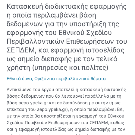
Κατασκευή διαδικτυακής εφαρμογής
του
Εθνικού
η οποία περιλαμβάνει βάση
Σχεδίου
δεδομένων για την υποστήριξη της
Περιβαλλοντικών
εφαρμογής του Εθνικού Σχεδίου
Επιθεωρήσεων
του
Περιβαλλοντικών Επιθεωρήσεων του
ΣΕΠΔΕΜ,
ΣΕΠΔΕΜ, και εφαρμογή ιστοσελίδας
και
ως σημείο διεπαφής με τον τελικό
εφαρμογή
χρήστη (υπηρεσίες και πολίτες)
ιστοσελίδας
ως
Εθνικά έργα
,
Οριζόντια περιβαλλοντικά θέματα
σημείο
διεπαφής
Αντικείμενο του έργου αποτελεί η κατασκευή δικτυακής
με
βάσης δεδομένων που θα λειτουργεί παράλληλα με τη
τον
βάση aepo.ypeka.gr και σε διασύνδεση με αυτήν (ή ως
τελικό
επέκταση του aepo.ypeka.gr), η οποία περιλαμβάνει ΒΔ,
χρήστη
με την οποία θα υποστηρίζεται η εφαρμογή του Εθνικού
(υπηρεσίες
Σχεδίου Περιβ/κών Επιθεωρήσεων του ΣΕΠΔΕΜ, καθώς
και
και η εφαρμογή ιστοσελίδας ως σημείο διεπαφής με τον
πολίτες)