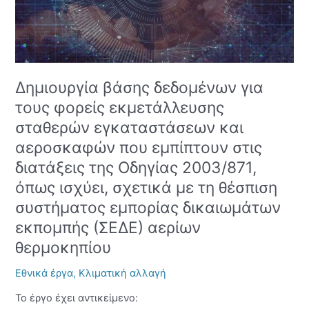
εγκαταστάσεων
και
αεροσκαφών
που
εμπίπτουν
Δημιουργία βάσης δεδομένων για
στις
διατάξεις
τους φορείς εκμετάλλευσης
της
σταθερών εγκαταστάσεων και
Οδηγίας
αεροσκαφών που εμπίπτουν στις
2003/871,
όπως
διατάξεις της Οδηγίας 2003/871,
ισχύει,
όπως ισχύει, σχετικά με τη θέσπιση
σχετικά
συστήματος εμπορίας δικαιωμάτων
με
εκπομπής (ΣΕΔΕ) αερίων
τη
θέσπιση
θερμοκηπίου
συστήματος
εμπορίας
Εθνικά έργα
,
Κλιματική αλλαγή
δικαιωμάτων
Το έργο έχει αντικείμενο:
εκπομπής