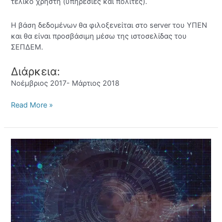
τελικό χρήστη (υπηρεσίες και πολίτες).
Η βάση δεδομένων θα φιλοξενείται στο server του ΥΠΕΝ
και θα είναι προσβάσιμη μέσω της ιστοσελίδας του
ΣΕΠΔΕΜ.
Διάρκεια:
Νοέμβριος 2017- Μάρτιος 2018
Read More »
Δημιουργία
βάσης
δεδομένων
για
τους
φορείς
εκμετάλλευσης
σταθερών