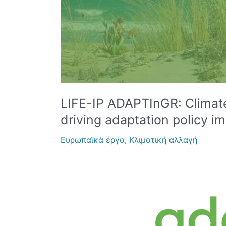
in
Greece
(LIFE17
IPC/GR/000006)
LIFE-IP ADAPTInGR: Climat
driving adaptation policy 
Ευρωπαϊκά έργα
,
Κλιματική αλλαγή