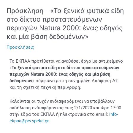
Πρόσκληση – «Τα ξενικά φυτικά είδη
Πρόσκληση
–
στο δίκτυο προστατευόμενων
«Τα
περιοχών Natura 2000: ένας οδηγός
ξενικά
και μία βάση δεδομένων»
φυτικά
είδη
Προσκλήσεις
στο
δίκτυο
Το ΕΚΠΑΑ προτίθεται να αναθέσει έργο με αντικείμενο
προστατευόμενων
«
Τα ξενικά φυτικά είδη στο δίκτυο προστατευόμενων
περιοχών
περιοχών Natura 2000: ένας οδηγός και μία βάση
Natura
δεδομένων
» σύμφωνα με τη συνημμένη Απόφαση ΔΣ
2000:
και τη σχετική τεχνική περιγραφή.
ένας
οδηγός
και
Καλούνται οι τυχόν ενδιαφερόμενοι να υποβάλλουν
μία
εκδήλωση ενδιαφέροντος έως 2/1/2020 και ώρα 17:00
βάση
στην έδρα του ΕΚΠΑΑ ή ηλεκτρονικά στο email:
info-
δεδομένων»
ekpaa@prv.ypeka.gr