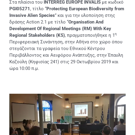
Στα πλαίσια του
INTERREG
EUROPE
INVALIS
με κωδικό
PGI05271
, τίτλο “
Protecting
European
Biodiversity
from
Invasive
Alien
Species
” και για την υλοποίηση στης
δράσης Αction 2.1 με τίτλο “
Organisation
And
Development
Of
Regional
Meetings (
RM)
With
Key
η
Regional
Stakeholders (
KS)
, πραγματοποιήθηκε η 1
Περιφερειακή Συνάντηση, στην Αθήνα στο χώρο όπου
στεγάζονται τα γραφεία του Εθνικού Κέντρου
Περιβάλλοντος και Αειφόρου Ανάπτυξης, στην Έπαυλη
Καζούλη (Κηφισίας 241) στις 29 Οκτωβρίου 2019 και
ώρα 10:00 π.μ.