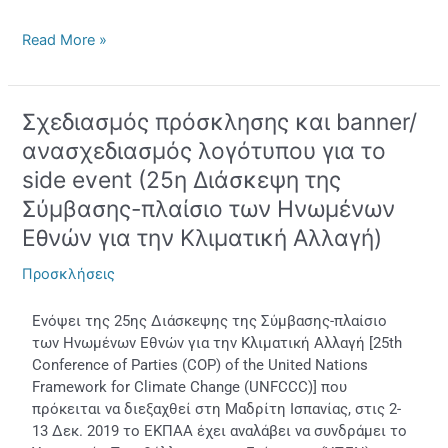
Read More »
Σχεδιασμός πρόσκλησης και banner/
Σχεδιασμός
πρόσκλησης
ανασχεδιασμός λογότυπου για το
και
side event (25η Διάσκεψη της
banner/
Σύμβασης-πλαίσιο των Ηνωμένων
ανασχεδιασμός
λογότυπου
Εθνών για την Κλιματική Αλλαγή)
για
το
Προσκλήσεις
side
event
Ενόψει της 25ης Διάσκεψης της Σύμβασης-πλαίσιο
(25η
των Ηνωμένων Εθνών για την Κλιματική Αλλαγή [25th
Διάσκεψη
Conference of Parties (COP) of the United Nations
της
Framework for Climate Change (UNFCCC)] που
Σύμβασης-
πρόκειται να διεξαχθεί στη Μαδρίτη Ισπανίας, στις 2-
πλαίσιο
13 Δεκ. 2019 το ΕΚΠΑΑ έχει αναλάβει να συνδράμει το
των