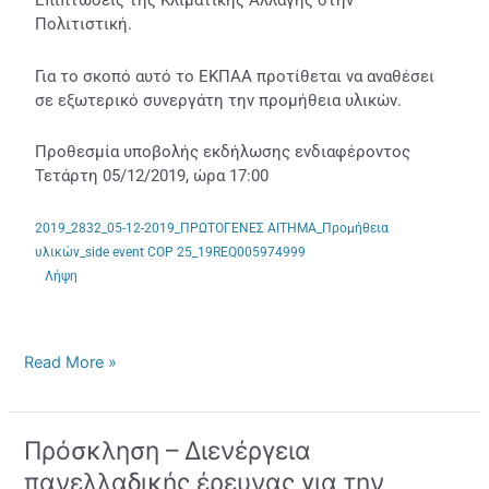
Επιπτώσεις της Κλιματικής Αλλαγής στην
Αλλαγή)
Πολιτιστική.
Για το σκοπό αυτό το ΕΚΠΑΑ προτίθεται να αναθέσει
σε εξωτερικό συνεργάτη την προμήθεια υλικών.
Προθεσμία υποβολής εκδήλωσης ενδιαφέροντος
Τετάρτη 05/12/2019, ώρα 17:00
2019_2832_05-12-2019_ΠΡΩΤΟΓΕΝΕΣ ΑΙΤΗΜΑ_Προμήθεια
υλικών_side event COP 25_19REQ005974999
Λήψη
Read More »
Πρόσκληση – Διενέργεια
Πρόσκληση
–
πανελλαδικής έρευνας για την