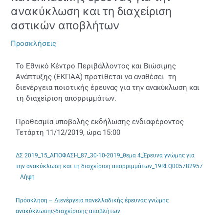
Διενέργεια
ανακύκλωση και τη διαχείριση
πανελλαδικής
αστικών αποβλήτων
έρευνας
για
Προσκλήσεις
την
ανακύκλωση
Το Εθνικό Κέντρο Περιβάλλοντος και Βιώσιμης
και
Ανάπτυξης (ΕΚΠΑΑ) προτίθεται να αναθέσει τη
τη
διενέργεια ποιοτικής έρευνας για την ανακύκλωση και
διαχείριση
τη διαχείριση απορριμμάτων.
αστικών
αποβλήτων
Προθεσμία υποβολής εκδήλωσης ενδιαφέροντος
Τετάρτη 11/12/2019, ώρα 15:00
ΔΣ 2019_15_ΑΠΟΦΑΣΗ_87_30-10-2019_θεμα 4_Έρευνα γνώμης για
την ανακύκλωση και τη διαχείριση απορριμμάτων_19REQ005782957
Λήψη
Πρόσκληση – Διενέργεια πανελλαδικής έρευνας γνώμης
ανακύκλωσης-διαχείρισης αποβλήτων