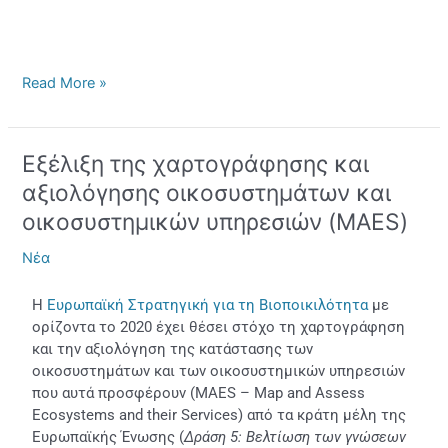
Read More »
Εξέλιξη της χαρτογράφησης και
Εξέλιξη
της
αξιολόγησης οικοσυστημάτων και
χαρτογράφησης
οικοσυστημικών υπηρεσιών (MAES)
και
αξιολόγησης
Νέα
οικοσυστημάτων
και
Η
Ευρωπαϊκή Στρατηγική για τη Βιοποικιλότητα
με
οικοσυστημικών
ορίζοντα το 2020 έχει θέσει στόχο τη χαρτογράφηση
υπηρεσιών
και την αξιολόγηση της κατάστασης των
(MAES)
οικοσυστημάτων και των οικοσυστημικών υπηρεσιών
που αυτά προσφέρουν (MAES – Map and Assess
Ecosystems and their Services) από τα κράτη μέλη της
Ευρωπαϊκής Ένωσης (
Δράση 5: Βελτίωση των γνώσεων