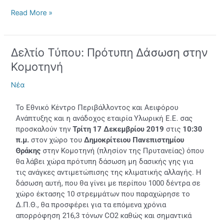
Read More »
Δελτίο Τύπου: Πρότυπη Δάσωση στην
Δελτίο
Τύπου:
Κομοτηνή
Πρότυπη
Δάσωση
Νέα
στην
Κομοτηνή
Το Εθνικό Κέντρο Περιβάλλοντος και Αειφόρου
Ανάπτυξης και η ανάδοχος εταιρία Υλωρική Ε.Ε. σας
προσκαλούν την
Τρίτη 17 Δεκεμβρίου 2019
στις
10:30
π.μ.
στον χώρο του
Δημοκρίτειου Πανεπιστημίου
Θράκης
στην Κομοτηνή (πλησίον της Πρυτανείας) όπου
θα λάβει χώρα πρότυπη δάσωση μη δασικής γης για
τις ανάγκες αντιμετώπισης της κλιματικής αλλαγής. Η
δάσωση αυτή, που θα γίνει με περίπου 1000 δέντρα σε
χώρο έκτασης 10 στρεμμάτων που παραχώρησε το
Δ.Π.Θ., θα προσφέρει για τα επόμενα χρόνια
απορρόφηση 216,3 τόνων CO2 καθώς και σημαντικά