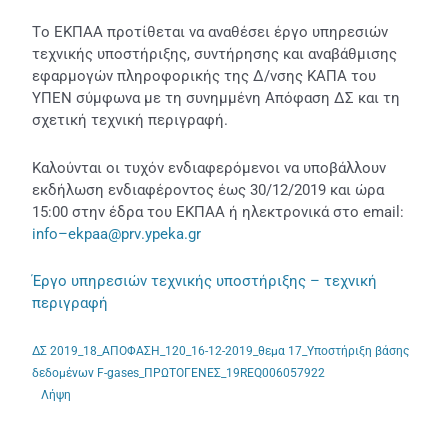
εφαρμογών
πληροφορικής
Tο ΕΚΠΑΑ προτίθεται να αναθέσει έργο υπηρεσιών
της
τεχνικής υποστήριξης, συντήρησης και αναβάθμισης
Δ/
εφαρμογών πληροφορικής της Δ/νσης ΚΑΠΑ του
νσης
ΥΠΕΝ σύμφωνα με τη συνημμένη Απόφαση ΔΣ και τη
ΚΑΠΑ
σχετική τεχνική περιγραφή.
του
ΥΠΕΝ
Καλούνται οι τυχόν ενδιαφερόμενοι να υποβάλλουν
εκδήλωση ενδιαφέροντος έως 30/12/2019 και ώρα
15:00 στην έδρα του ΕΚΠΑΑ ή ηλεκτρονικά στο
email
:
info
–
ekpaa
@
prv
.
ypeka
.
gr
Έργο υπηρεσιών τεχνικής υποστήριξης – τεχνική
περιγραφή
ΔΣ 2019_18_ΑΠΟΦΑΣΗ_120_16-12-2019_θεμα 17_Υποστήριξη βάσης
δεδομένων F-gases_ΠΡΩΤΟΓΕΝΕΣ_19REQ006057922
Λήψη