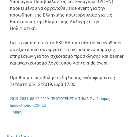
Υπουργείο Περιβάλλοντος και Ενέργειας (ΥΠΕΝ)
Ηνωμένων
προκειμένου να οργανωθεί side event για την
Εθνών
προώθηση της Ελληνικής πρωτοβουλίας για τις
για
Επιπτώσεις της Κλιματικής Αλλαγής στην
την
Πολιτιστική.
Κλιματική
Αλλαγή)
Για το σκοπό αυτό το ΕΚΠΑΑ προτίθεται να αναθέσει
σε εξωτερικό συνεργάτη το αντικείμενο παροχής
υπηρεσιών για τον σχεδιασμό πρόσκλησης και banner
και ανασχεδιασμό λογότυπου για το side event
Προθεσμία υποβολής εκδήλωσης ενδιαφέροντος
Τετάρτη 05/12/2019, ώρα 17:00
2019_2831_05-12-2019_ΠΡΩΤΟΓΕΝΕΣ ΑΙΤΗΜΑ_Σχεδιασμός
πρόσκλησης _COP 25
Λήψη
Read More »