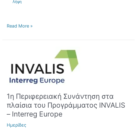
Λήψη
Read More »
1η
Περιφερειακή
Συνάντηση
στα
πλαίσια
του
Προγράμματος
1η Περιφερειακή Συνάντηση στα
INVALIS
πλαίσια του Προγράμματος INVALIS
–
Interreg
– Interreg Europe
Europe
Ημερίδες