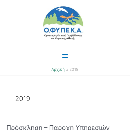
Μετάβαση
Κύριο
στο
περιεχόμενο
Μενού
Αρχική
2019
2019
Πρόσκληση – Παροχή Υπηρεσιών
Πρόσκληση