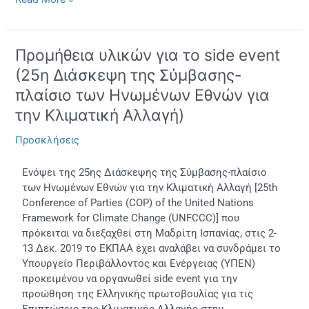
Προμήθεια υλικών για το side event
Προμήθεια
υλικών
(25η Διάσκεψη της Σύμβασης-
για
πλαίσιο των Ηνωμένων Εθνών για
το
την Κλιματική Αλλαγή)
side
event
Προσκλήσεις
(25η
Διάσκεψη
Ενόψει της 25ης Διάσκεψης της Σύμβασης-πλαίσιο
της
των Ηνωμένων Εθνών για την Κλιματική Αλλαγή [25th
Σύμβασης-
Conference of Parties (COP) of the United Nations
πλαίσιο
Framework for Climate Change (UNFCCC)] που
των
πρόκειται να διεξαχθεί στη Μαδρίτη Ισπανίας, στις 2-
Ηνωμένων
13 Δεκ. 2019 το ΕΚΠΑΑ έχει αναλάβει να συνδράμει το
Εθνών
Υπουργείο Περιβάλλοντος και Ενέργειας (ΥΠΕΝ)
για
προκειμένου να οργανωθεί side event για την
την
προώθηση της Ελληνικής πρωτοβουλίας για τις
Κλιματική