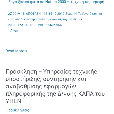
Έργο ξενικά φυτά σε Natura 2000 – τεχνική περιγραφή
ΔΣ 2019_18_ΑΠΟΦΑΣΗ_116_16-12-2019_θεμα 14_Τα ξενικά φυτικά
είδη στο δίκτυο προστατευόμενων περιοχών Natura
2000_ΠΡΩΤΟΓΕΝΕΣ_19REQ006057837
Λήψη
Read More »
Πρόσκληση – Yπηρεσίες τεχνικής
Πρόσκληση
–
υποστήριξης, συντήρησης και
Yπηρεσίες
αναβάθμισης εφαρμογών
τεχνικής
πληροφορικής της Δ/νσης ΚΑΠΑ του
υποστήριξης,
συντήρησης
ΥΠΕΝ
και
αναβάθμισης
Προσκλήσεις